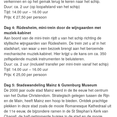
verkennen en op het gemak terug te keren naar het schip.
Duur: ca. 2 uur (op loopafstand van het schip)
Tijd: 14.00 uur – 16.00 uur
Prijs: € 27,50 per persoon
Dag 4: Rüdesheim, mini-trein door de wijngaarden met
muziek-kabinet
Aan boord van de mini-trein rijdt u van het schip richting de
idyllische wijngaarden van Rüdesheim. De trein zet u af in het
stadshart, van waar u een bezoek brengt aan het beroemde
mechanische muziek-kabinet. Hier krijgt u de kans om ca. 350
zelfspelende muziek instrumenten te beluisteren.
Duur: ca. 2 uur (inclusief transfer per mini-trein vanaf het schip)
Tijd: 14.00 uur – 16.00 uur
Prijs: € 25,00 per persoon
Dag 5: Stadswandeling Mainz & Gutenburg Museum
De 2000 jaar oude stad Mainz werd in de 8e eeuw het centrum
van het Duitse Christendom. Strategisch gelegen tussen de Rijn
en de Main, heeft Mainz een hoop te bieden. Ontdek prachtige
plekken in deze stad zoals de mooie Romanesque Kathedraal uit
de 11e eeuw, de bijzondere ramen in de St Stephan’s Kerk van
Chagall, de half-getimmerde huisjes in de stad en de mooie