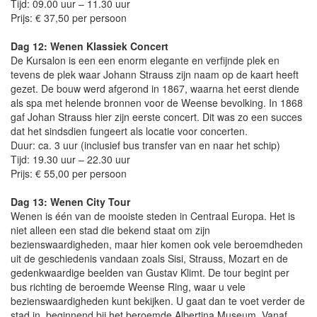
Tijd: 09.00 uur – 11.30 uur
Prijs: € 37,50 per persoon
Dag 12: Wenen Klassiek Concert
De Kursalon is een een enorm elegante en verfijnde plek en
tevens de plek waar Johann Strauss zijn naam op de kaart heeft
gezet. De bouw werd afgerond in 1867, waarna het eerst diende
als spa met helende bronnen voor de Weense bevolking. In 1868
gaf Johan Strauss hier zijn eerste concert. Dit was zo een succes
dat het sindsdien fungeert als locatie voor concerten.
Duur: ca. 3 uur (inclusief bus transfer van en naar het schip)
Tijd: 19.30 uur – 22.30 uur
Prijs: € 55,00 per persoon
Dag 13: Wenen City Tour
Wenen is één van de mooiste steden in Centraal Europa. Het is
niet alleen een stad die bekend staat om zijn
bezienswaardigheden, maar hier komen ook vele beroemdheden
uit de geschiedenis vandaan zoals Sisi, Strauss, Mozart en de
gedenkwaardige beelden van Gustav Klimt. De tour begint per
bus richting de beroemde Weense Ring, waar u vele
bezienswaardigheden kunt bekijken. U gaat dan te voet verder de
stad in, beginnend bij het beroemde Albertina Museum. Vanaf