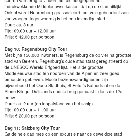
sporen van terug te vinden met als hoogtepunt het
indrukwekkende Middeleeuwse kasteel dat op de stad uitkijkt.
Ook al wordt Neurenberg geassocieerd met vele gebeurtenissen
van vroeger, tegenwoordig is het een levendige stad.
Duur: ca. 3 uur
Tijd: 09.00 uur – 12.00 uur
Prijs: € 42,00 per persoon
Dag 10: Regensburg City Tour
Met bijna 150.000 inwoners, is Regensburg de op vier na grootste
stad van Beieren. Regenburg’s oude stad staat geregistreerd op
de UNESCO Wereld Erfgoed lijst. Het is de grootste
Middeleeuwse stad ten noorden van de Alpen en zeer goed
behouden gebleven. Mooie bezienswaardigheden zijn
bijvoorbeeld het Oude Stadhuis, St Peter’s Kathedraal en de
Stone Bridge, Duitslands oudste brug gemaakt tijdens de 12e
eeuw.
Duur: ca. 2 uur (op loopafstand van het schip)
Tijd: 09.00 uur – 11.00 uur
Prijs: € 20,00 per persoon
Dag 11: Salzburg City Tour
Ga de hele dag mee op een excursie naar de geweldige stad