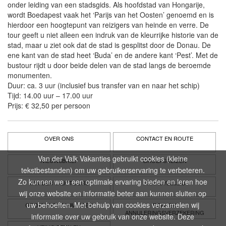
onder leiding van een stadsgids. Als hoofdstad van Hongarije,
wordt Boedapest vaak het ‘Parijs van het Oosten’ genoemd en is
hierdoor een hoogtepunt van reizigers van heinde en verre. De
tour geeft u niet alleen een indruk van de kleurrijke historie van de
stad, maar u ziet ook dat de stad is gesplitst door de Donau. De
ene kant van de stad heet ‘Buda’ en de andere kant ‘Pest’. Met de
bustour rijdt u door beide delen van de stad langs de beroemde
monumenten.
Duur: ca. 3 uur (inclusief bus transfer van en naar het schip)
Tijd: 14.00 uur – 17.00 uur
Prijs: € 32,50 per persoon
OVER ONS
CONTACT EN ROUTE
Van der Valk Vakanties gebruikt cookies (kleine
NIEUWSBRIEF
GROEPSREIZEN
tekstbestanden) om uw gebruikerservaring te verbeteren.
Zo kunnen we u een optimale ervaring bieden en leren hoe
VAN DER VALK TOURS
PRIVACYBELEID
wij onze website en informatie beter aan kunnen sluiten op
uw behoeften. Met behulp van cookies verzamelen wij
GROEPSVOORWAARDEN
REIS- EN
ANNULERINGSVERZEKERING
informatie over uw gebruik van onze website. Deze