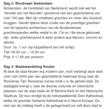
Dag 2: Rondvaart Amsterdam
Amsterdam, de hoofdstad van Nederland, wordt ook wel het
‘Venetië van het Noorden’ genoemd met een geschiedenis van
ruim 700 jaar. Met zijn ontelbare grachten en meer dan duizend
bruggen. Geniet tijdens deze cruise van de prachtige grachten
met de typische architectuur van de Amsterdamse
grachtenpanden welke veelal in de 17e en 18e eeuw gebouwd
zijn. Ieder grachtenpand is weer anders qua kleuren, vormen en
stenen.
Duur: ca. 1 uur (op loopafstand van het schip)
Tijd: 09.30 uur – 10.30 uur
Prijs: € 17,50 per persoon
Dag 3: Stadswandeling Keulen
Al doet de stad Keulen erg modern aan, toch verbergt deze stad
over ruim 2000 jaar aan geschiedenis helemaal terug naar de
Romeinse Tijd. Romeinse ruïnes vindt u in de gehele stad. De
stadsgids brengt u naar de diverse culturele en historische
plaatsen van de stad zoals de St Martins Kerk en het Historische
Stadhuis. De tour eindigt bij de indrukwekkende Dom Kathedraal,
welke de grootste Gotische Kathedraal is in Noord-Europa. De
rest van de middag heeft u de gelegenheid om zelf deze stad te