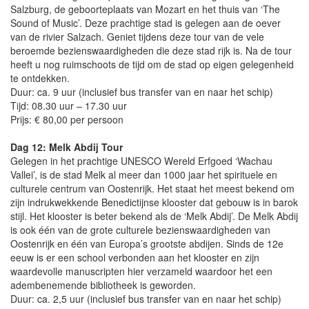
Salzburg, de geboorteplaats van Mozart en het thuis van ‘The
Sound of Music’. Deze prachtige stad is gelegen aan de oever
van de rivier Salzach. Geniet tijdens deze tour van de vele
beroemde bezienswaardigheden die deze stad rijk is. Na de tour
heeft u nog ruimschoots de tijd om de stad op eigen gelegenheid
te ontdekken.
Duur: ca. 9 uur (inclusief bus transfer van en naar het schip)
Tijd: 08.30 uur – 17.30 uur
Prijs: € 80,00 per persoon
Dag 12: Melk Abdij Tour
Gelegen in het prachtige UNESCO Wereld Erfgoed ‘Wachau
Vallei’, is de stad Melk al meer dan 1000 jaar het spirituele en
culturele centrum van Oostenrijk. Het staat het meest bekend om
zijn indrukwekkende Benedictijnse klooster dat gebouw is in barok
stijl. Het klooster is beter bekend als de ‘Melk Abdij’. De Melk Abdij
is ook één van de grote culturele bezienswaardigheden van
Oostenrijk en één van Europa’s grootste abdijen. Sinds de 12e
eeuw is er een school verbonden aan het klooster en zijn
waardevolle manuscripten hier verzameld waardoor het een
adembenemende bibliotheek is geworden.
Duur: ca. 2,5 uur (inclusief bus transfer van en naar het schip)