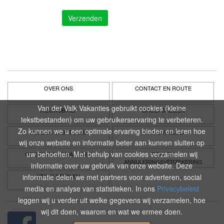
OVER ONS
CONTACT EN ROUTE
Van der Valk Vakanties gebruikt cookies (kleine
NIEUWSBRIEF
GROEPSREIZEN
tekstbestanden) om uw gebruikerservaring te verbeteren.
Zo kunnen we u een optimale ervaring bieden en leren hoe
VAN DER VALK TOURS
PRIVACYBELEID
wij onze website en informatie beter aan kunnen sluiten op
uw behoeften. Met behulp van cookies verzamelen wij
GROEPSVOORWAARDEN
REIS- EN
ANNULERINGSVERZEKERING
informatie over uw gebruik van onze website. Deze
informatie delen we met partners voor adverteren, social
VEILIG BETALEN
media en analyse van statistieken. In ons
Privacybeleid
leggen wij u verder uit welke gegevens wij verzamelen, hoe
wij dit doen, waarom en wat we ermee doen.