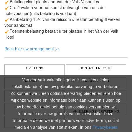
Betaling vindt plaats aan Van der Valk Vakanties
Ca. 2 weken voor aankomst ontvangt u van ons de
hotelvoucher (mits betaling is voldaan)
Aanbetaling 15% van de reissom // restantbetaling 6 weken
voor aankomst
Toeristenbelasting betaalt u ter plaatse in het Van der Valk
Hotel
Boek hier uw arrangement >>
OVER ONS
CONTACT EN ROUTE
Van der Valk Vakanties gebruikt cookies (kleine
NIEUWSBRIEF
GROEPSREIZEN
tekstbestanden) om uw gebruikerservaring te verbeteren.
Zo kunnen we u een optimale ervaring bieden en leren hoe
VAN DER VALK TOURS
PRIVACYBELEID
wij onze website en informatie beter aan kunnen sluiten op
uw behoeften. Met behulp van cookies verzamelen wij
GROEPSVOORWAARDEN
REIS- EN
ANNULERINGSVERZEKERING
informatie over uw gebruik van onze website. Deze
informatie delen we met partners voor adverteren, social
VEILIG BETALEN
media en analyse van statistieken. In ons
Privacybeleid