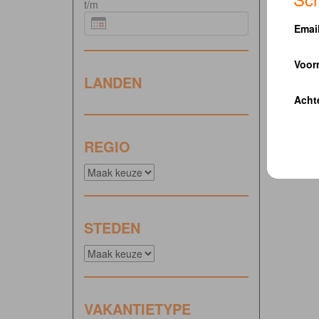
t/m
Emai
Voor
LANDEN
Acht
REGIO
STEDEN
VAKANTIETYPE