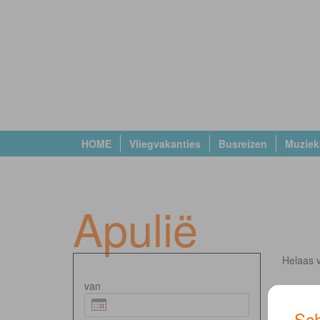
HOME
Vliegvakanties
Busreizen
Muziek
Apulië
Helaas v
van
Sch