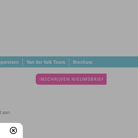
epsreizen
Van der Valk Tours
Brochure
t aan.