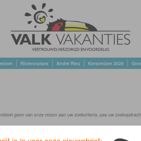
reizen
Riviercruises
André Rieu
Kerstreizen 2026
Gro
oldoet geen van onze reizen aan uw zoekcriteria, pas uw zoekopdrach
rijf je in voor onze nieuwsbrief: