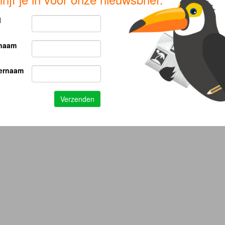
l
naam
ernaam