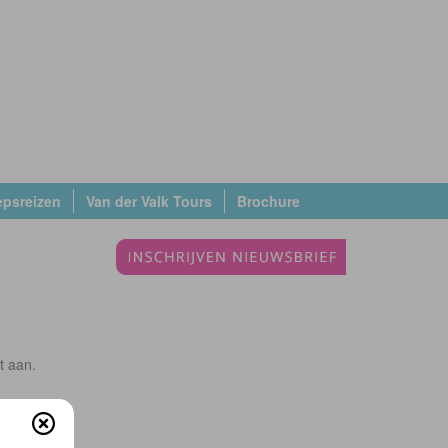
epsreizen
Van der Valk Tours
Brochure
t aan.