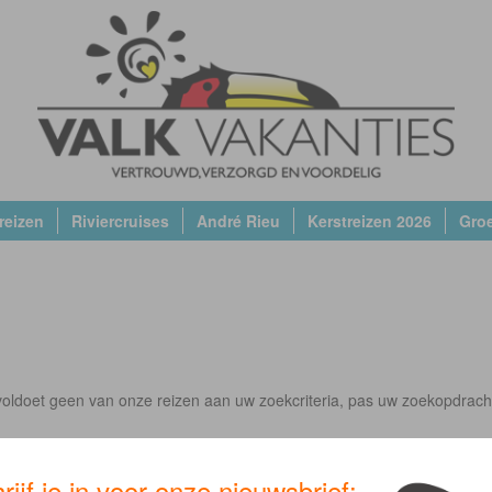
reizen
Riviercruises
André Rieu
Kerstreizen 2026
Gro
oldoet geen van onze reizen aan uw zoekcriteria, pas uw zoekopdrach
rijf je in voor onze nieuwsbrief: