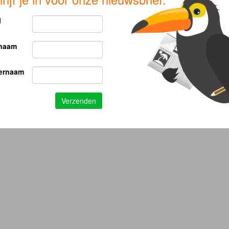
l
naam
ernaam