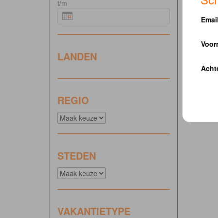
t/m
Emai
Voor
LANDEN
Acht
REGIO
STEDEN
VAKANTIETYPE