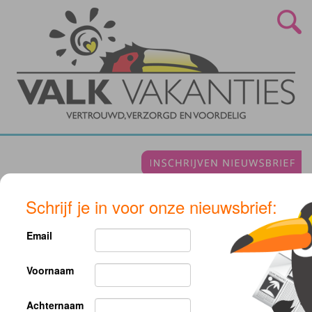
Schrijf je in voor onze nieuwsbrief:
Costa del Sol
Email
Voornaam
Helaas voldoet geen van onze reizen aan uw zoekcriteria, pas uw
zoekopdracht aan.
Achternaam