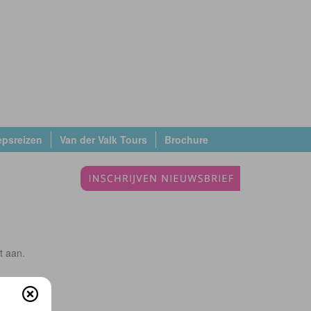
epsreizen
Van der Valk Tours
Brochure
t aan.