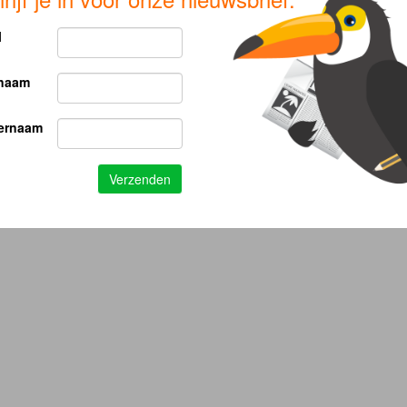
l
naam
ernaam