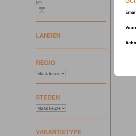
t/m
Emai
Voor
LANDEN
Acht
REGIO
STEDEN
VAKANTIETYPE