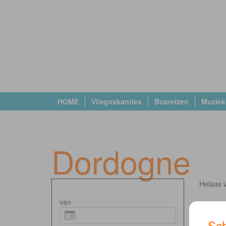
HOME
Vliegvakanties
Busreizen
Muziek
Dordogne
Helaas v
van
Sch