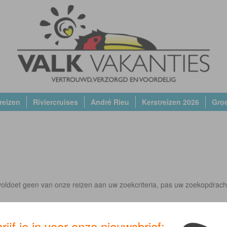
reizen
Riviercruises
André Rieu
Kerstreizen 2026
Gro
oldoet geen van onze reizen aan uw zoekcriteria, pas uw zoekopdrach
rijf je in voor onze nieuwsbrief: