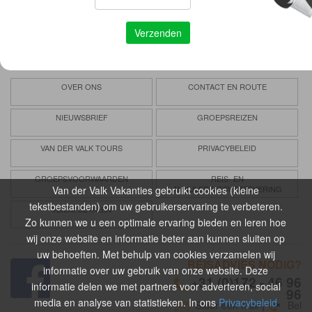
Vertrouwd
Verzorgd
Voordelig
OVER ONS
CONTACT EN ROUTE
NIEUWSBRIEF
GROEPSREIZEN
VAN DER VALK TOURS
PRIVACYBELEID
GROEPSVOORWAARDEN
REIS- EN
Van der Valk Vakanties gebruikt cookies (kleine
ANNULERINGSVERZEKERING
tekstbestanden) om uw gebruikerservaring te verbeteren.
VEILIG BETALEN
Zo kunnen we u een optimale ervaring bieden en leren hoe
wij onze website en informatie beter aan kunnen sluiten op
uw behoeften. Met behulp van cookies verzamelen wij
REISADVIES NODIG?
informatie over uw gebruik van onze website. Deze
+31 (0)172 - 46 96
informatie delen we met partners voor adverteren, social
96
media en analyse van statistieken. In ons
Privacybeleid
Stuur een mail
|
Bel