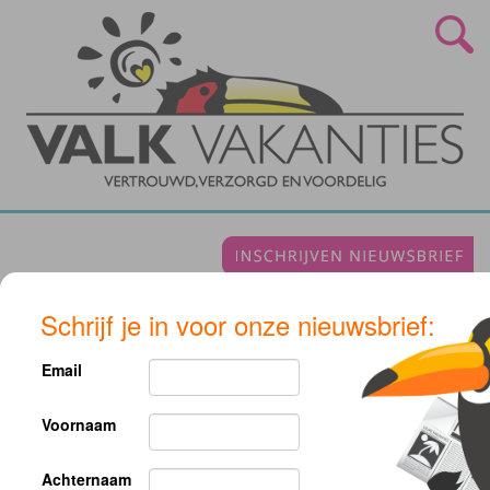
Schrijf je in voor onze nieuwsbrief:
Geirangerfjord
Email
Voornaam
Helaas voldoet geen van onze reizen aan uw zoekcriteria, pas uw
zoekopdracht aan.
Achternaam