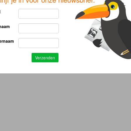
l
naam
ernaam