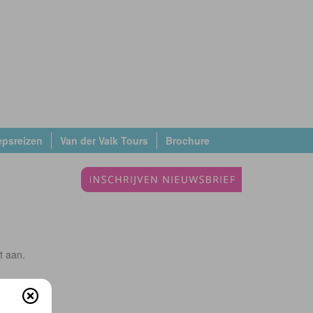
epsreizen
Van der Valk Tours
Brochure
t aan.