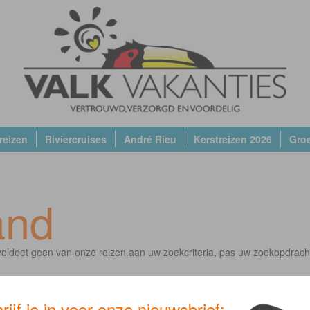
reizen
Riviercruises
André Rieu
Kerstreizen 2026
Gro
and
oldoet geen van onze reizen aan uw zoekcriteria, pas uw zoekopdrach
rijf je in voor onze nieuwsbrief: