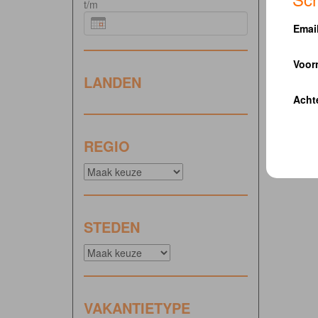
t/m
Emai
Voor
LANDEN
Acht
REGIO
STEDEN
VAKANTIETYPE