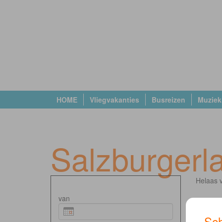
HOME
Vliegvakanties
Busreizen
Muziek
Salzburgerl
Helaas v
van
Sch