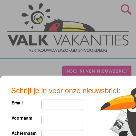
Schrijf je in voor onze nieuwsbrief:
Trondheim
Email
Voornaam
Helaas voldoet geen van onze reizen aan uw zoekcriteria, pas uw
zoekopdracht aan.
Achternaam