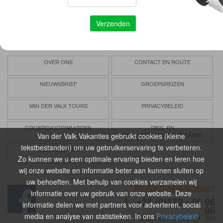
Vertrouwd
Verzorgd
Voordelig
OVER ONS
CONTACT EN ROUTE
NIEUWSBRIEF
GROEPSREIZEN
VAN DER VALK TOURS
PRIVACYBELEID
GROEPSVOORWAARDEN
REIS- EN
Van der Valk Vakanties gebruikt cookies (kleine
ANNULERINGSVERZEKERING
tekstbestanden) om uw gebruikerservaring te verbeteren.
VEILIG BETALEN
Zo kunnen we u een optimale ervaring bieden en leren hoe
wij onze website en informatie beter aan kunnen sluiten op
uw behoeften. Met behulp van cookies verzamelen wij
REISADVIES NODIG?
informatie over uw gebruik van onze website. Deze
+31 (0)172 - 46 96
informatie delen we met partners voor adverteren, social
96
media en analyse van statistieken. In ons
Privacybeleid
Stuur een mail
|
Bel