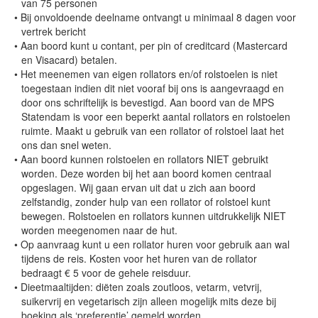
van 75 personen
•
Bij onvoldoende deelname ontvangt u minimaal 8 dagen voor
vertrek bericht
•
Aan boord kunt u contant, per pin of creditcard (Mastercard
en Visacard) betalen.
•
Het meenemen van eigen rollators en/of rolstoelen is niet
toegestaan indien dit niet vooraf bij ons is aangevraagd en
door ons schriftelijk is bevestigd. Aan boord van de MPS
Statendam is voor een beperkt aantal rollators en rolstoelen
ruimte. Maakt u gebruik van een rollator of rolstoel laat het
ons dan snel weten.
•
Aan boord kunnen rolstoelen en rollators NIET gebruikt
worden. Deze worden bij het aan boord komen centraal
opgeslagen. Wij gaan ervan uit dat u zich aan boord
zelfstandig, zonder hulp van een rollator of rolstoel kunt
bewegen. Rolstoelen en rollators kunnen uitdrukkelijk NIET
worden meegenomen naar de hut.
•
Op aanvraag kunt u een rollator huren voor gebruik aan wal
tijdens de reis. Kosten voor het huren van de rollator
bedraagt € 5 voor de gehele reisduur.
•
Dieetmaaltijden: diëten zoals zoutloos, vetarm, vetvrij,
suikervrij en vegetarisch zijn alleen mogelijk mits deze bij
boeking als ‘preferentie’ gemeld worden.