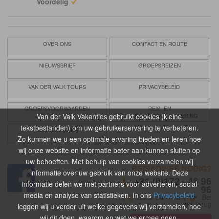
Voordelig
OVER ONS
CONTACT EN ROUTE
NIEUWSBRIEF
GROEPSREIZEN
VAN DER VALK TOURS
PRIVACYBELEID
GROEPSVOORWAARDEN
REIS- EN
Van der Valk Vakanties gebruikt cookies (kleine
ANNULERINGSVERZEKERING
tekstbestanden) om uw gebruikerservaring te verbeteren.
VEILIG BETALEN
Zo kunnen we u een optimale ervaring bieden en leren hoe
wij onze website en informatie beter aan kunnen sluiten op
uw behoeften. Met behulp van cookies verzamelen wij
REISADVIES NODIG?
informatie over uw gebruik van onze website. Deze
+31 (0)172 - 46 96
informatie delen we met partners voor adverteren, social
96
media en analyse van statistieken. In ons
Privacybeleid
Stuur een mail
|
Bel
mij terug
leggen wij u verder uit welke gegevens wij verzamelen, hoe
wij dit doen, waarom en wat we ermee doen.