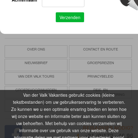
zoekopdracht aan.
Vertrouwd
Verzorgd
Voordelig
OVER ONS
CONTACT EN ROUTE
NIEUWSBRIEF
GROEPSREIZEN
VAN DER VALK TOURS
PRIVACYBELEID
GROEPSVOORWAARDEN
REIS- EN
Van der Valk Vakanties gebruikt cookies (kleine
ANNULERINGSVERZEKERING
tekstbestanden) om uw gebruikerservaring te verbeteren.
VEILIG BETALEN
Zo kunnen we u een optimale ervaring bieden en leren hoe
wij onze website en informatie beter aan kunnen sluiten op
uw behoeften. Met behulp van cookies verzamelen wij
REISADVIES NODIG?
informatie over uw gebruik van onze website. Deze
+31 (0)172 - 46 96
informatie delen we met partners voor adverteren, social